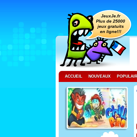
JeuxJe.fr
Plus de 25000
jeux gratuits
en ligne!!!
ACCUEIL
NOUVEAUX
POPULAI