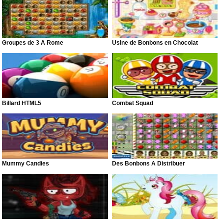
Groupes de 3 À Rome
Usine de Bonbons en Chocolat
Billard HTML5
Combat Squad
Mummy Candies
Des Bonbons À Distribuer