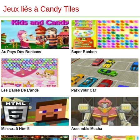
Jeux liés à Candy Tiles
Au Pays Des Bonbons
Super Bonbon
Les Balles De L'ange
Park your Car
Minecraft Html5
Assemble Mecha