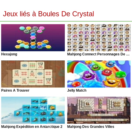
Jeux liés à Boules De Crystal
Hexajong
Mahjong Connect Personnages De Manga
Paires À Trouver
Jelly Match
Mahjong Expédition en Antarctique 2
Mahjong Des Grandes Villes