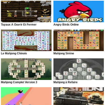
Tuyaux À Ouvrir Et Fermer
Angry Birds Online
Le Mahjong Chinois
Mahjong Sirène
Mahjong Complet Version 3
Mahjong à Refaire