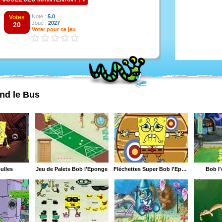
Note :
5.0
Votes
Joué :
2027
20
Voter pour ce jeu
end le Bus
ulles
Jeu de Palets Bob l'Éponge
Fléchettes Super Bob l'Éponge
Bob l