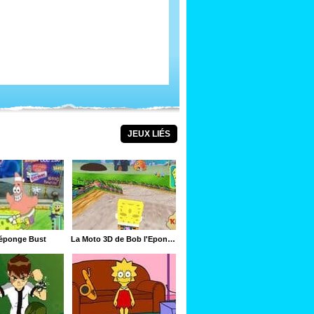
JEUX LIÉS
'éponge Bust
La Moto 3D de Bob l'Éponge