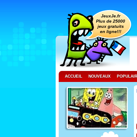
JeuxJe.fr
Plus de 25000
jeux gratuits
en ligne!!!
ACCUEIL
NOUVEAUX
POPULAI