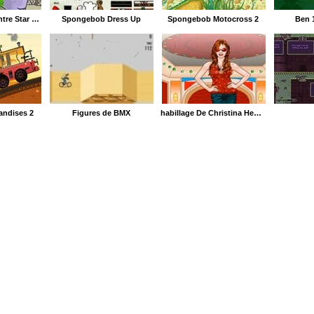
Bob l'Éponge contre Star Gank
Spongebob Dress Up
Spongebob Motocross 2
Ben 
andises 2
Figures de BMX
habillage De Christina Hendricks