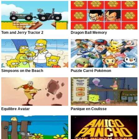
Tom and Jerry Tractor 2
Dragon Ball Memory
Simpsons on the Beach
Puzzle Carré Pokémon
Équilibre Avatar
Panique en Coulisse