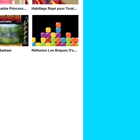
Habillage Barbie Princesse Moderne
Habillage Rayé pour Toralei Fric du Chic
Barbare
Réflexion Les Briques S'embriquent