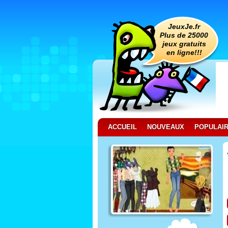
JeuxJe.fr
Plus de 25000
jeux gratuits
en ligne!!!
ACCUEIL
NOUVEAUX
POPULAI