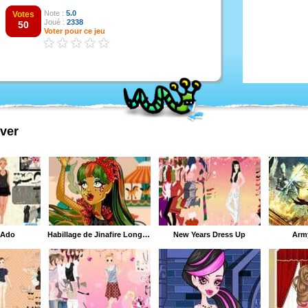
Note :
5.0
Votes
Joué :
2338
50
Voter pour ce jeu
ver
 Ado
Habillage de Jinafire Long Freak du Chic
New Years Dress Up
Arm