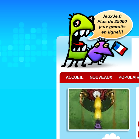
JeuxJe.fr
Plus de 25000
jeux gratuits
en ligne!!!
ACCUEIL
NOUVEAUX
POPULAI