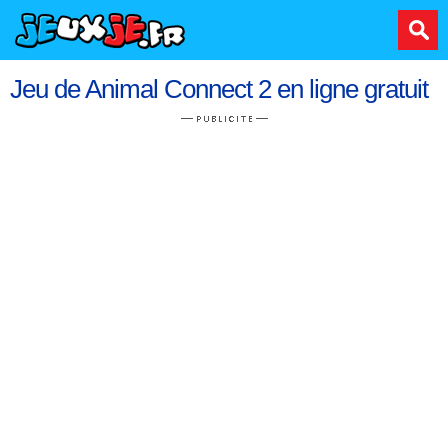
Jeu de Animal Connect 2 en ligne gratuit