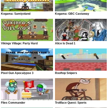
Kogama: Samiyoland
Kogama: GBC Castaway
Vikings Village: Party Hard
Alice Is Dead 1
Pixel Gun Apocalypse 3
Rooftop Snipers
Flies Commander
Trollface Quest: Sports