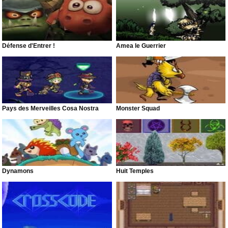
Défense d'Entrer !
Amea le Guerrier
Pays des Merveilles Cosa Nostra
Monster Squad
Dynamons
Huit Temples