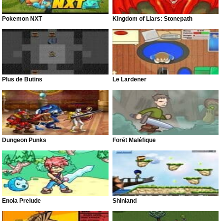
Pokemon NXT
Kingdom of Liars: Stonepath
Plus de Butins
Le Lardener
Dungeon Punks
Forêt Maléfique
Enola Prelude
Shinland