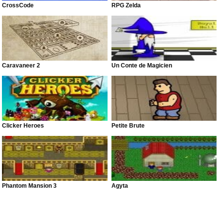
CrossCode
RPG Zelda
Caravaneer 2
Un Conte de Magicien
Clicker Heroes
Petite Brute
Phantom Mansion 3
Agyta