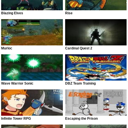
Blazing Elves
Rise
Murloc
Cardinal Quest 2
Wave Warrior Sonic
DBZ Team Training
Infinite Tower RPG
Escaping the Prison