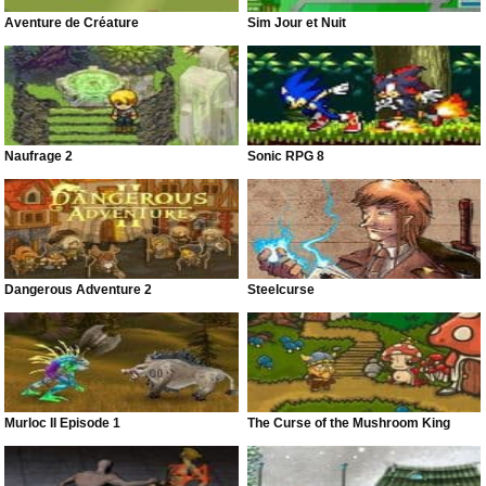
Aventure de Créature
Sim Jour et Nuit
Naufrage 2
Sonic RPG 8
Dangerous Adventure 2
Steelcurse
Murloc II Episode 1
The Curse of the Mushroom King