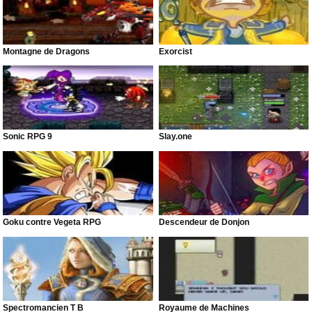
Montagne de Dragons
Exorcist
Sonic RPG 9
Slay.one
Goku contre Vegeta RPG
Descendeur de Donjon
Spectromancien T B
Royaume de Machines