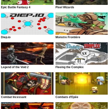
Epic Battle Fantasy 4
Pixel Wizards
Diep.io
Monstre Frontière
Legend of the Void 2
Fleeing the Complex
Combat Incessant
Combats d'Épée