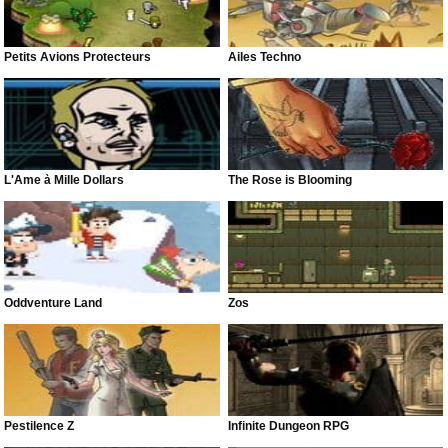
Petits Avions Protecteurs
Ailes Techno
L'Âme à Mille Dollars
The Rose is Blooming
Oddventure Land
Zos
Pestilence Z
Infinite Dungeon RPG