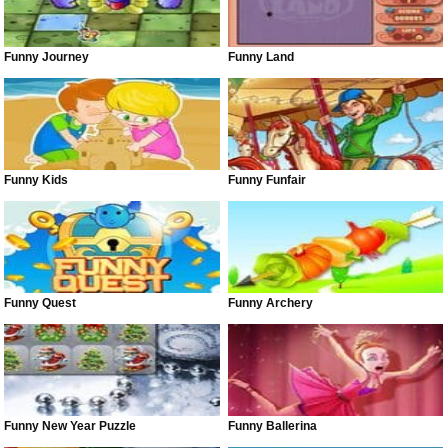
Funny Journey
Funny Land
Funny Kids
Funny Funfair
Funny Quest
Funny Archery
Funny New Year Puzzle
Funny Ballerina