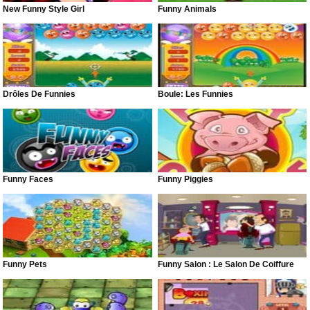
New Funny Style Girl
Funny Animals
Drôles De Funnies
Boule: Les Funnies
Funny Faces
Funny Piggies
Funny Pets
Funny Salon : Le Salon De Coiffure