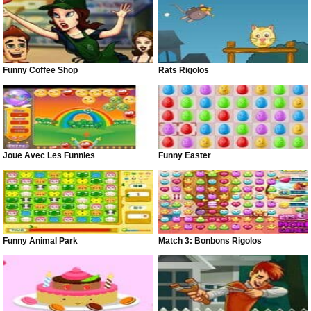
Funny Coffee Shop
Rats Rigolos
Joue Avec Les Funnies
Funny Easter
Funny Animal Park
Match 3: Bonbons Rigolos