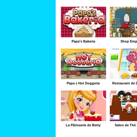
Papa's Bakeria
Shop Empi
Papa s Hot Doggeria
Restaurant de 
La Pâtisserie de Betty
Salon de Thé