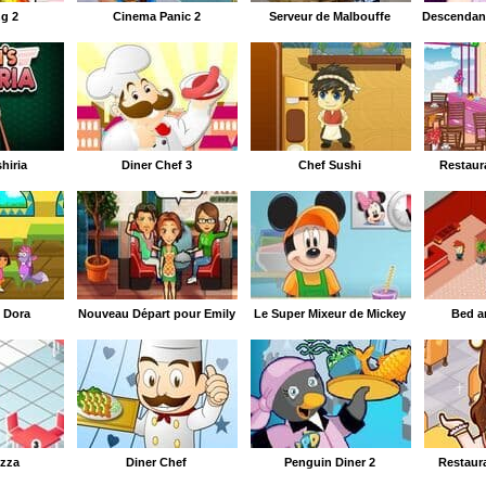
ng 2
Cinema Panic 2
Serveur de Malbouffe
hiria
Diner Chef 3
Chef Sushi
Restaur
e Dora
Nouveau Départ pour Emily
Le Super Mixeur de Mickey
Bed a
izza
Diner Chef
Penguin Diner 2
Restaura