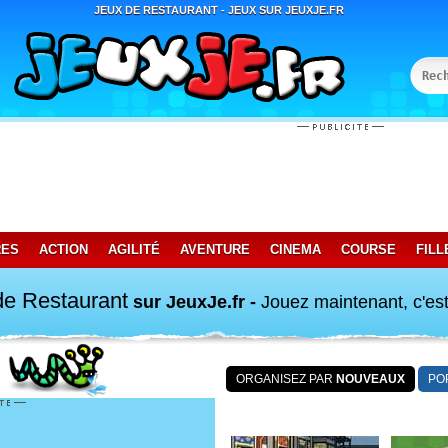
JEUX DE RESTAURANT - JEUX SUR JEUXJE.FR
RES
ACTION
AGILITÉ
AVENTURE
CINEMA
COURSE
FILL
de Restaurant
sur JeuxJe.fr -
Jouez maintenant, c'est 
ORGANISEZ PAR
NOUVEAUX
PO