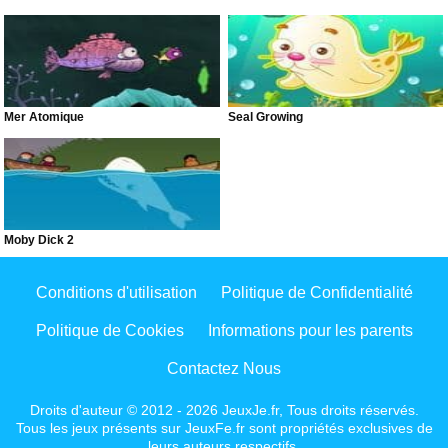
Mer Atomique
Seal Growing
Moby Dick 2
Conditions d'utilisation
Politique de Confidentialité
Politique de Cookies
Informations pour les parents
Contactez Nous
Droits d'auteur © 2012 - 2026 JeuxJe.fr, Tous droits réservés.
Tous les jeux présents sur JeuxFe.fr sont propriétés exclusives de
leurs auteurs respectifs.