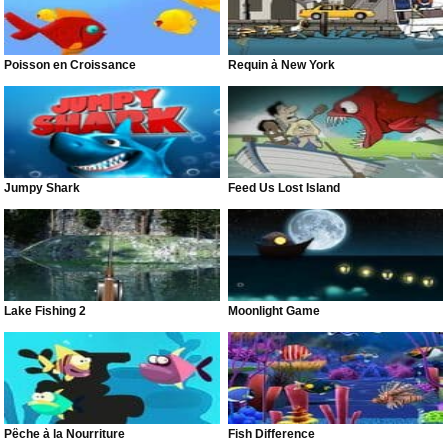
Poisson en Croissance
Requin à New York
Jumpy Shark
Feed Us Lost Island
Lake Fishing 2
Moonlight Game
Pêche à la Nourriture
Fish Difference