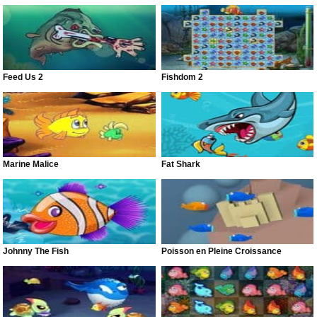
Feed Us 2
Fishdom 2
Marine Malice
Fat Shark
Johnny The Fish
Poisson en Pleine Croissance