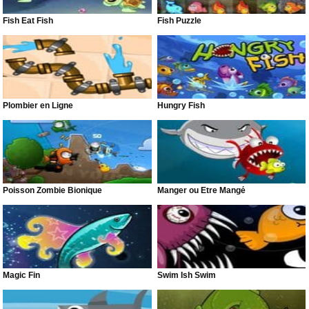
Fish Eat Fish
Fish Puzzle
Plombier en Ligne
Hungry Fish
Poisson Zombie Bionique
Manger ou Être Mangé
Magic Fin
Swim Ish Swim