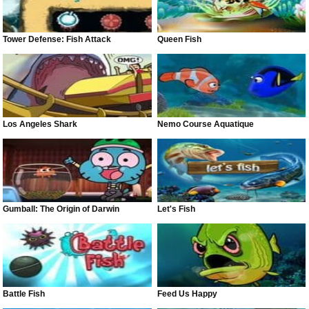
Tower Defense: Fish Attack
Queen Fish
Los Angeles Shark
Nemo Course Aquatique
Gumball: The Origin of Darwin
Let's Fish
Battle Fish
Feed Us Happy