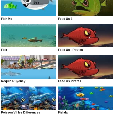
Fish Me
Feed Us 3
Fisk
Feed Us - Pirates
Requin à Sydney
Feed Us Pirates
Poisson Vif les Différences
Fishda