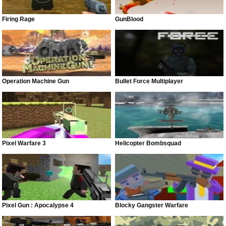
Firing Rage
GunBlood
Operation Machine Gun
Bullet Force Multiplayer
Pixel Warfare 3
Helicopter Bombsquad
Pixel Gun : Apocalypse 4
Blocky Gangster Warfare