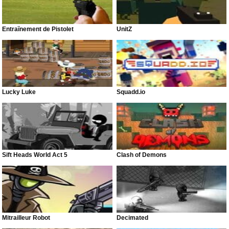
Entraînement de Pistolet
UnitZ
Lucky Luke
Squadd.io
Sift Heads World Act 5
Clash of Demons
Mitrailleur Robot
Decimated