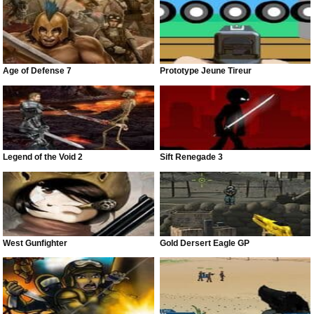
Age of Defense 7
Prototype Jeune Tireur
Legend of the Void 2
Sift Renegade 3
West Gunfighter
Gold Dersert Eagle GP