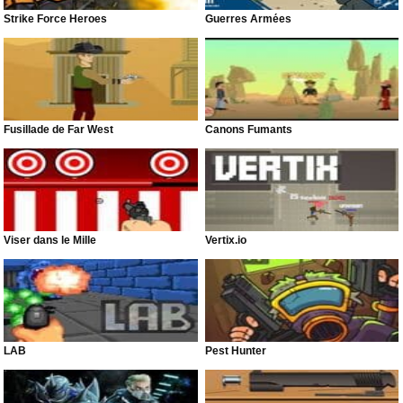
Strike Force Heroes
Guerres Armées
Fusillade de Far West
Canons Fumants
Viser dans le Mille
Vertix.io
LAB
Pest Hunter