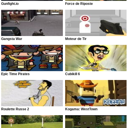
Gunfight.io
Force de Riposte
Gangsta War
Moteur de Tir
Epic Time Pirates
Cubikill 6
Roulette Russe 2
Kogama: WestTown