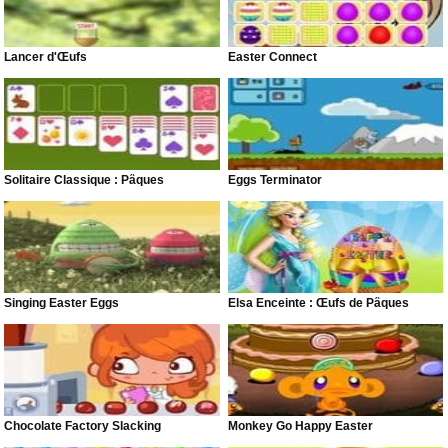
Lancer d'Œufs
Easter Connect
Solitaire Classique : Pâques
Eggs Terminator
Singing Easter Eggs
Elsa Enceinte : Œufs de Pâques
Chocolate Factory Slacking
Monkey Go Happy Easter