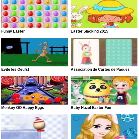
Funny Easter
Easter Slacking 2015
Evite les Oeufs!
Association de Cartes de Pâques
Monkey GO Happy Eggs
Baby Hazel Easter Fun