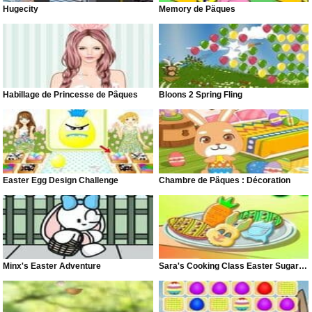
Hugecity
Memory de Pâques
Habillage de Princesse de Pâques
Bloons 2 Spring Fling
Easter Egg Design Challenge
Chambre de Pâques : Décoration
Minx's Easter Adventure
Sara's Cooking Class Easter Sugar Cookies