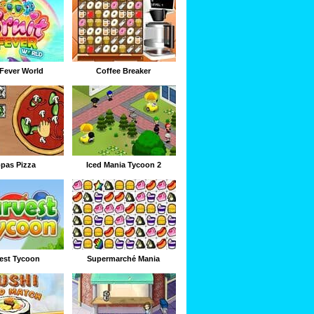
 Fever World
Coffee Breaker
pas Pizza
Iced Mania Tycoon 2
est Tycoon
Supermarché Mania