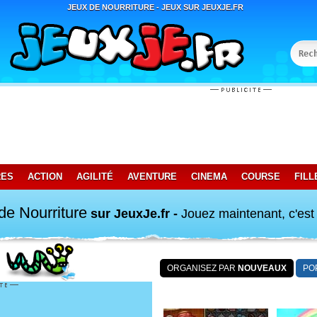
JEUX DE NOURRITURE - JEUX SUR JEUXJE.FR
RES
ACTION
AGILITÉ
AVENTURE
CINEMA
COURSE
FILL
de Nourriture
sur JeuxJe.fr -
Jouez maintenant, c'est 
ORGANISEZ PAR
NOUVEAUX
PO