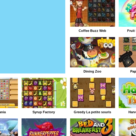
Coffee Buzz Web
Fruit
Dining Zoo
Pap
ania
Syrup Factory
Greedy La petite souris
Harv