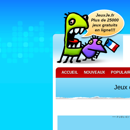
JeuxJe.fr
Plus de 25000
jeux gratuits
en ligne!!!
ACCUEIL
NOUVEAUX
POPULAI
Jeux 