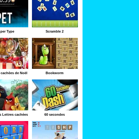
per Type
Scramble 2
s cachées de Noël
Bookworm
s Lettres cachées
60 secondes