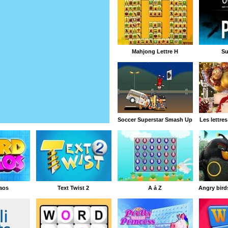
Mahjong Lettre H
Su
Soccer Superstar Smash Up
Les lettre
aos
Text Twist 2
A à Z
Angry bird