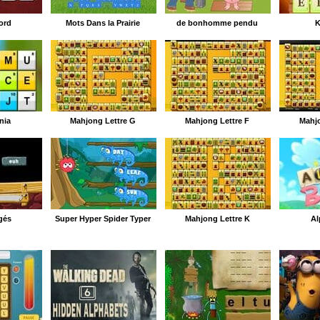
ord
Mots Dans la Prairie
de bonhomme pendu
K
nia
Mahjong Lettre G
Mahjong Lettre F
Mahjo
gés
Super Hyper Spider Typer
Mahjong Lettre K
Al