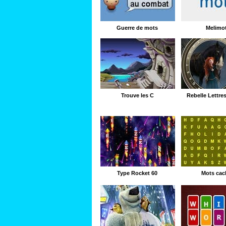
Guerre de mots
Melimo
Trouve les C
Rebelle Lettre
Type Rocket 60
Mots cac