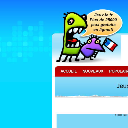
JeuxJe.fr
Plus de 25000
jeux gratuits
en ligne!!!
ACCUEIL
NOUVEAUX
POPULAI
Jeux