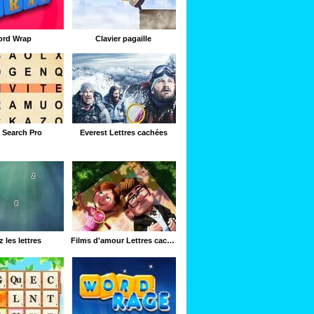
rd Wrap
Clavier pagaille
 Search Pro
Everest Lettres cachées
 les lettres
Films d'amour Lettres cachées