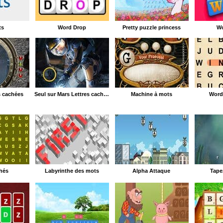
ts
Word Drop
Pretty puzzle princess
Wo
s cachées
Seul sur Mars Lettres cachées
Machine à mots
Word
hés
Labyrinthe des mots
Alpha Attaque
Tapez