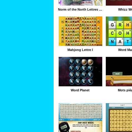
Norm of the North Lettres cachées
Whizz W
Mahjong Lettre I
Word Ma
Word Planet
Mots pié