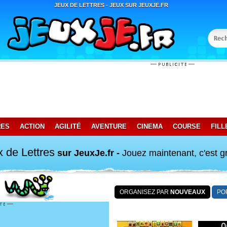
JEUX DE LETTRES - JEUX SUR JEUXJE.FR
RES
ACTION
AGILITÉ
AVENTURE
CINEMA
COURSE
FILL
 de Lettres
sur JeuxJe.fr -
Jouez maintenant, c'est gr
ORGANISEZ PAR
NOUVEAUX
PO