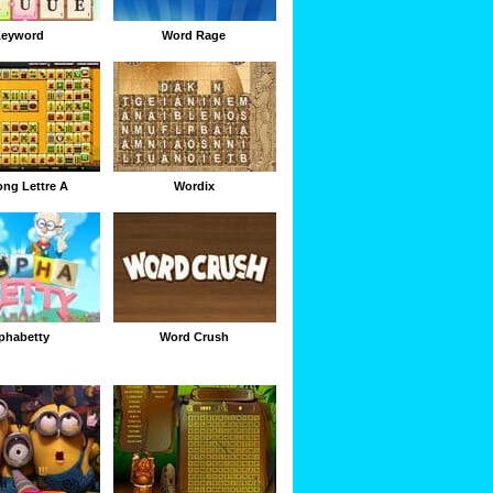
eyword
Word Rage
ng Lettre A
Wordix
phabetty
Word Crush