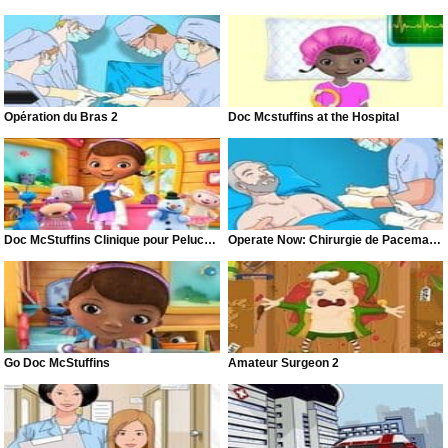
Opération du Bras 2
Doc Mcstuffins at the Hospital
Doc McStuffins Clinique pour Peluches et Jouets
Operate Now: Chirurgie de Pacemaker
Go Doc McStuffins
Amateur Surgeon 2