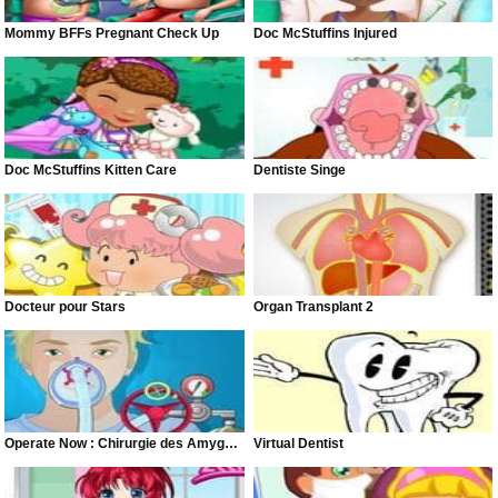
Mommy BFFs Pregnant Check Up
Doc McStuffins Injured
Doc McStuffins Kitten Care
Dentiste Singe
Docteur pour Stars
Organ Transplant 2
Operate Now : Chirurgie des Amygdales
Virtual Dentist