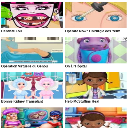
Dentiste Fou
Operate Now : Chirurgie des Yeux
Opération Virtuelle du Genou
Oh à l'Hôpital
Bonnie Kidney Transplant
Help McStuffins Heal