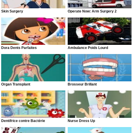
Skin Surgery
Operate Now: Arm Surgery 2
Dora Dents Parfaites
Ambulance Poids Lourd
Organ Transplant
Brosseur Brillant
Dentifrice contre Bactérie
Nurse Dress Up