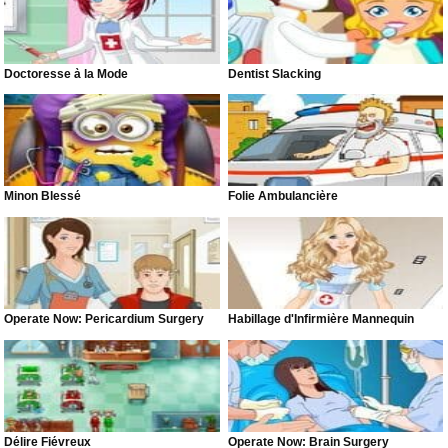
Doctoresse à la Mode
Dentist Slacking
Minon Blessé
Folie Ambulancière
Operate Now: Pericardium Surgery
Habillage d'Infirmière Mannequin
Délire Fiévreux
Operate Now: Brain Surgery