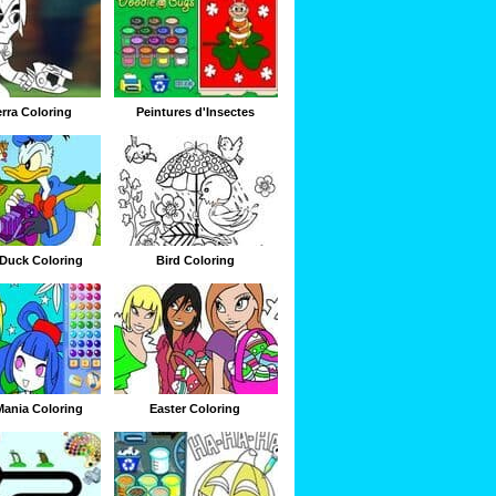
rra Coloring
Peintures d'Insectes
Duck Coloring
Bird Coloring
ania Coloring
Easter Coloring