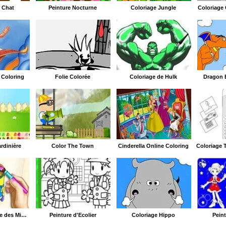
e Chat
Peinture Nocturne
Coloriage Jungle
Coloriage 
 Coloring
Folie Colorée
Coloriage de Hulk
Dragon B
rdinière
Color The Town
Cinderella Online Coloring
Livre de Coloriage des Minions
Peinture d'Écolier
Coloriage Hippo
Peint