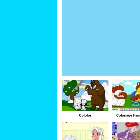
Cololor
Coloriage Fam