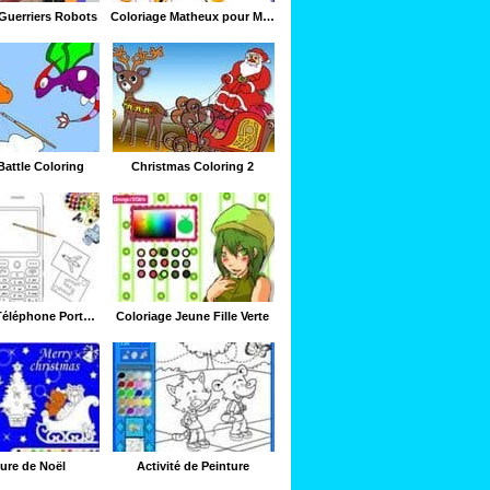
Guerriers Robots
Coloriage Matheux pour Mickey
attle Coloring
Christmas Coloring 2
Coloriage Téléphone Portable
Coloriage Jeune Fille Verte
ure de Noël
Activité de Peinture