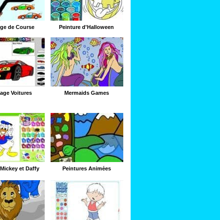
age de Course
Peinture d'Halloween
age Voitures
Mermaids Games
 Mickey et Daffy
Peintures Animées