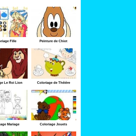
riage Fille
Peinture de Chiot
ge Le Roi Lion
Coloriage de Théière
iage Mariage
Coloriage Jouets