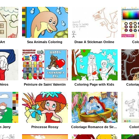
Art
Sea Animals Coloring
Draw A Stickman Online
Colo
Héros
Peinture de Saint Valentin
Coloring Page with Kids
Coloria
m Jerry
Princesse Rossy
Coloriage Romance de Sirènes
Color