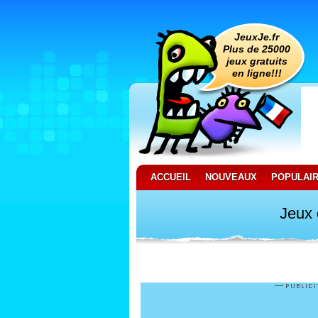
JeuxJe.fr
Plus de 25000
jeux gratuits
en ligne!!!
ACCUEIL
NOUVEAUX
POPULAI
Jeux 