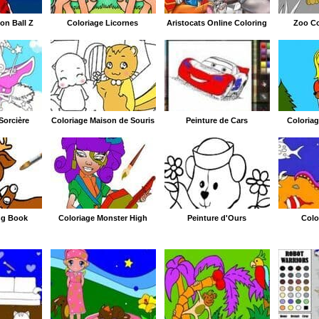
on Ball Z
Coloriage Licornes
Aristocats Online Coloring
Zoo C
Sorcière
Coloriage Maison de Souris
Peinture de Cars
Coloriag
ng Book
Coloriage Monster High
Peinture d'Ours
Colo