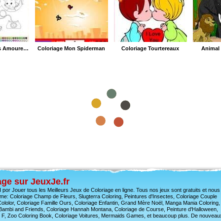
Peinture de Petits Amoureux
Coloriage Mon Spiderman
Coloriage Tourtereaux
Animal 
ge sur JeuxJe.fr
I por Jouer tous les Meilleurs Jeux de Coloriage en ligne. Tous nos jeux sont gratuits et nous
: Coloriage Champ de Fleurs, Slugterra Coloring, Peintures d'Insectes, Coloriage Couple
ololor, Coloriage Famille Ours, Coloriage Enfantin, Grand Mère Noël, Manga Mania Coloring,
r, Bambi and Friends, Coloriage Hannah Montana, Coloriage de Course, Peinture d'Halloween,
ing F, Zoo Coloring Book, Coloriage Voitures, Mermaids Games, et beaucoup plus. De nouvea