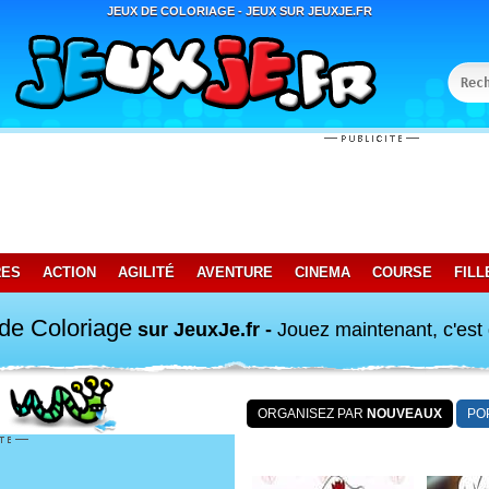
JEUX DE COLORIAGE - JEUX SUR JEUXJE.FR
RES
ACTION
AGILITÉ
AVENTURE
CINEMA
COURSE
FILL
de Coloriage
sur JeuxJe.fr -
Jouez maintenant, c'est g
ORGANISEZ PAR
NOUVEAUX
PO