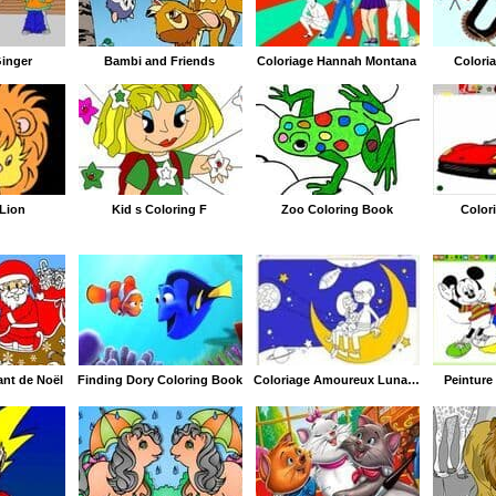
Ginger
Bambi and Friends
Coloriage Hannah Montana
Colori
 Lion
Kid s Coloring F
Zoo Coloring Book
Colori
nt de Noël
Finding Dory Coloring Book
Coloriage Amoureux Lunaires
Peinture