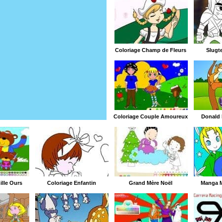
Coloriage Champ de Fleurs
Slugte
Coloriage Couple Amoureux
Donald 
ille Ours
Coloriage Enfantin
Grand Mère Noël
Manga M