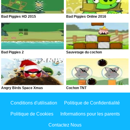
Bad Piggies HD 2015
Bad Piggies Online 2016
Bad Piggies 2
Sauvetage du cochon
Angry Birds Space Xmas
Cochon TNT
Conditions d'utilisation
Politique de Confidentialité
Politique de Cookies
Informations pour les parents
Contactez Nous