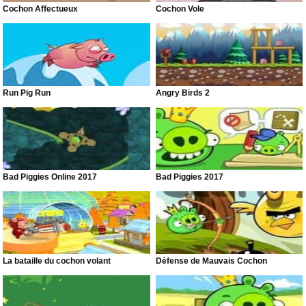
Cochon Affectueux
Cochon Vole
Run Pig Run
Angry Birds 2
Bad Piggies Online 2017
Bad Piggies 2017
La bataille du cochon volant
Défense de Mauvais Cochon