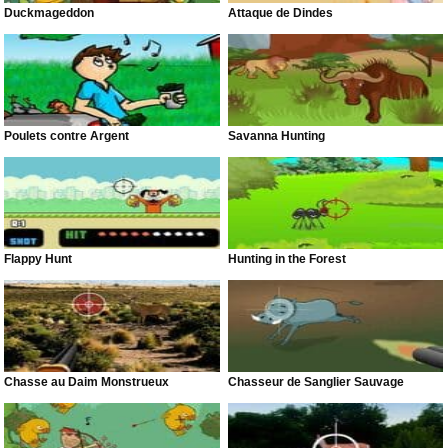
Duckmageddon
Attaque de Dindes
Poulets contre Argent
Savanna Hunting
Flappy Hunt
Hunting in the Forest
Chasse au Daim Monstrueux
Chasseur de Sanglier Sauvage