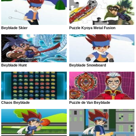
Beyblade Skier
Puzzle Kyoya Metal Fusion
Beyblade Hunt
Beyblade Snowboard
Chaos Beyblade
Puzzle de Van Beyblade