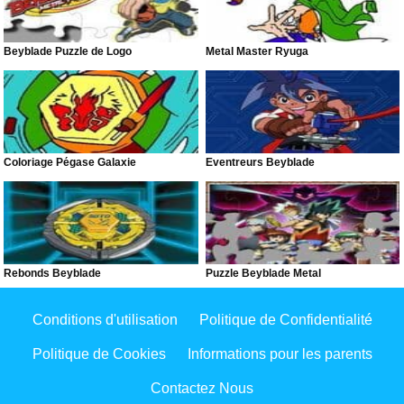
Beyblade Puzzle de Logo
Metal Master Ryuga
Coloriage Pégase Galaxie
Éventreurs Beyblade
Rebonds Beyblade
Puzzle Beyblade Metal
Conditions d'utilisation
Politique de Confidentialité
Politique de Cookies
Informations pour les parents
Contactez Nous