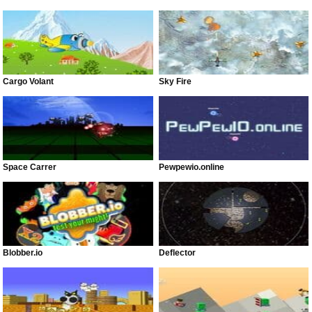
Cargo Volant
Sky Fire
Space Carrer
Pewpewio.online
Blobber.io
Deflector