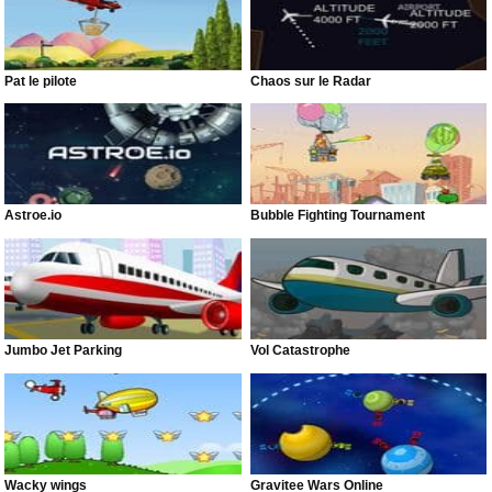
Pat le pilote
Chaos sur le Radar
Astroe.io
Bubble Fighting Tournament
Jumbo Jet Parking
Vol Catastrophe
Wacky wings
Gravitee Wars Online