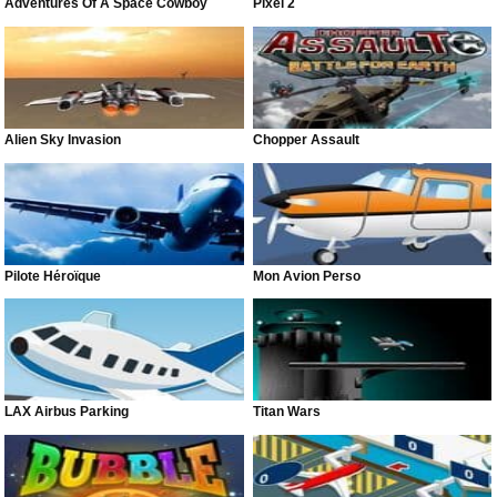
Adventures Of A Space Cowboy
Pixel 2
Alien Sky Invasion
Chopper Assault
Pilote Héroïque
Mon Avion Perso
LAX Airbus Parking
Titan Wars