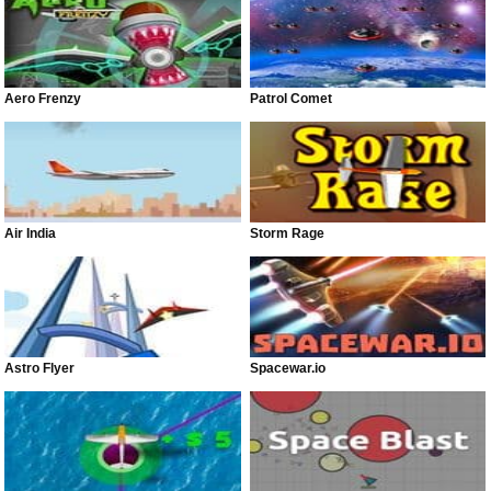
Aero Frenzy
Patrol Comet
Air India
Storm Rage
Astro Flyer
Spacewar.io