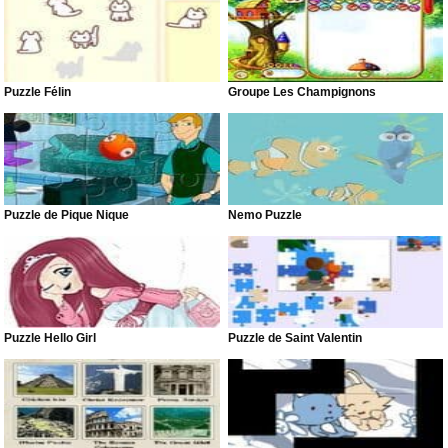
Puzzle Félin
Groupe Les Champignons
Puzzle de Pique Nique
Nemo Puzzle
Puzzle Hello Girl
Puzzle de Saint Valentin