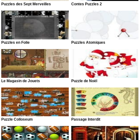
Puzzles des Sept Merveilles
Contes Puzzles 2
Puzzles en Folie
Puzzles Atomiques
Le Magasin de Jouets
Puzzle de Noël
Puzzle Colloseum
Passage Interdit