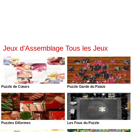
Jeux d'Assemblage Tous les Jeux
Puzzle de Cœurs
Puzzle Garde du Palais
Puzzles Diformes
Les Fous du Puzzle